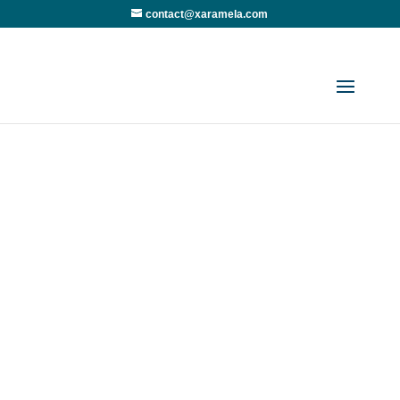
contact@xaramela.com
De grandes choses se profilent à
l’horizon
Quelque chose d’énorme se prépare ! Notre
boutique est en chantier et sera bientôt lancée !